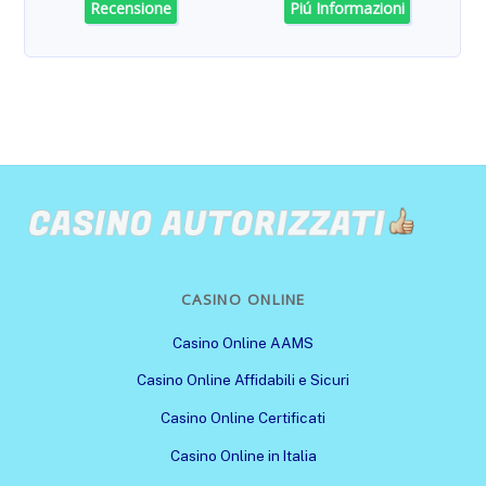
Recensione
Piú Informazioni
CASINO ONLINE
Casino Online AAMS
Casino Online Affidabili e Sicuri
Casino Online Certificati
Casino Online in Italia