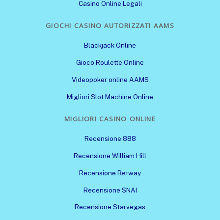
Casino Online Legali
GIOCHI CASINO AUTORIZZATI AAMS
Blackjack Online
Gioco Roulette Online
Videopoker online AAMS
Migliori Slot Machine Online
MIGLIORI CASINO ONLINE
Recensione 888
Recensione William Hill
Recensione Betway
Recensione SNAI
Recensione Starvegas
Back