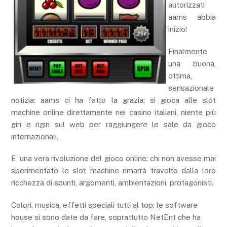
autorizzati
aams abbia
inizio!
Finalmente
una buona,
ottima,
sensazionale
notizia: aams ci ha fatto la grazia; si gioca alle slot
machine online direttamente nei casino italiani, niente più
giri e rigiri sul web per raggiungere le sale da gioco
internazionali.
E’ una vera rivoluzione del gioco online: chi non avesse mai
sperimentato le slot machine rimarrà travolto dalla loro
ricchezza di spunti, argomenti, ambientazioni, protagonisti.
Colori, musica, effetti speciali tutti al top: le software
house si sono date da fare, soprattutto NetEnt che ha