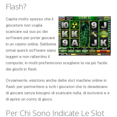
Flash?
Capita molto spesso che il
giocatore non voglia
scaricare sul suo pc dei
software per poter giocare
in un casino online. Sebbene
ormai questi software siano
leggeri e non rallentino il
computer, in molti preferiscono scegliere la via più facile
dei giochi in
flash.
Ovviamente, esistono anche delle slot machine online in
flash, per permettere a tutti i giocatori che lo desiderano
di giocare senza bisogno di scaricare nulla, di iscriversi e e
di aprire un conto di gioco.
Per Chi Sono Indicate Le Slot