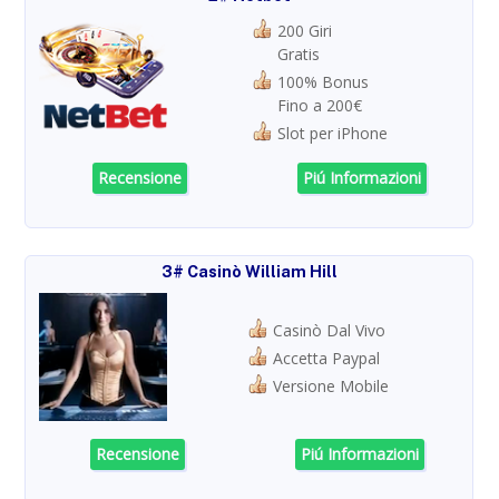
200 Giri
Gratis
100% Bonus
Fino a 200€
Slot per iPhone
Recensione
Piú Informazioni
3# Casinò William Hill
Casinò Dal Vivo
Accetta Paypal
Versione Mobile
Recensione
Piú Informazioni