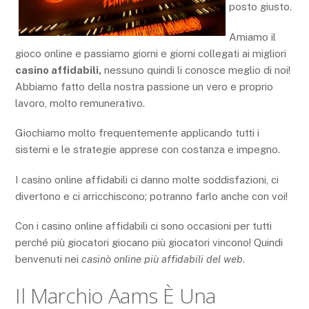
posto giusto.
Amiamo il
gioco online e passiamo giorni e giorni collegati ai migliori
casino affidabili,
nessuno quindi li conosce meglio di noi!
Abbiamo fatto della nostra passione un vero e proprio
lavoro, molto remunerativo.
Giochiamo molto frequentemente applicando tutti i
sistemi e le strategie apprese con costanza e impegno.
I casino online affidabili ci danno molte soddisfazioni, ci
divertono e ci arricchiscono; potranno farlo anche con voi!
Con i casino online affidabili ci sono occasioni per tutti
perché più giocatori giocano più giocatori vincono! Quindi
benvenuti nei
casinò online più affidabili del web
.
Il Marchio Aams È Una