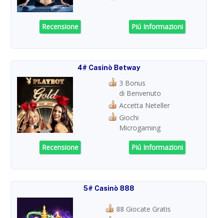
Recensione
Piú Informazioni
4# Casinò Betway
3 Bonus
di Benvenuto
Accetta Neteller
Giochi
Microgaming
Recensione
Piú Informazioni
5# Casinò 888
88 Giocate Gratis