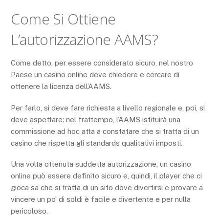
Come Si Ottiene
L’autorizzazione AAMS?
Come detto, per essere considerato sicuro, nel nostro
Paese un casino online deve chiedere e cercare di
ottenere la licenza dell’AAMS.
Per farlo, si deve fare richiesta a livello regionale e, poi, si
deve aspettare: nel frattempo, l’AAMS istituirà una
commissione ad hoc atta a constatare che si tratta di un
casino che rispetta gli standards qualitativi imposti.
Una volta ottenuta suddetta autorizzazione, un casino
online può essere definito sicuro e, quindi, il player che ci
gioca sa che si tratta di un sito dove divertirsi e provare a
vincere un po’ di soldi è facile e divertente e per nulla
pericoloso.