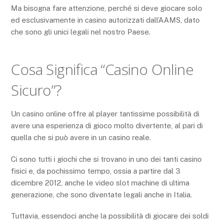
Ma bisogna fare attenzione, perché si deve giocare solo
ed esclusivamente in casino autorizzati dall’AAMS, dato
che sono gli unici legali nel nostro Paese.
Cosa Significa “casino Online
Sicuro”?
Un casino online offre al player tantissime possibilità di
avere una esperienza di gioco molto divertente, al pari di
quella che si può avere in un casino reale.
Ci sono tutti i giochi che si trovano in uno dei tanti casino
fisici e, da pochissimo tempo, ossia a partire dal 3
dicembre 2012, anche le video slot machine di ultima
generazione, che sono diventate legali anche in Italia.
Tuttavia, essendoci anche la possibilità di giocare dei soldi