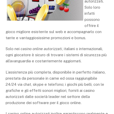
autorizzati.
Solo loro
infatti
possono
offrire il
gioco migliore esistente sul web e accompagnarlo con
tante e vantaggiosissime promozioni e bonus.
Solo nei
casino online autorizzati
, italiani o internazionali,
ogni giocatore è sicuro di trovare i sistemi di sicurezza più
all’avanguardia e costantemente aggiornati.
L’assistenza più completa, disponibile in perfetto italiano,
prestata da personale in carne ed ossa raggiungibile
24/24 via chat, skype e telefono; i giochi più belli, con le
grafiche e gli effetti sonori migliori, forniti ai casino
autorizzati dalle società leader nel settore della
produzione dei software per il gioco online.
I casino online autorizzati inoltre garantiscono realmente e