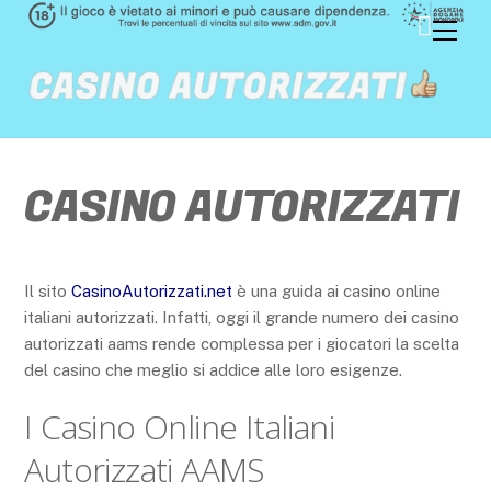
Skip
Men
to
content
CASINO AUTORIZZATI
Il sito
CasinoAutorizzati.net
è una guida ai casino online
italiani autorizzati. Infatti, oggi il grande numero dei casino
autorizzati aams rende complessa per i giocatori la scelta
del casino che meglio si addice alle loro esigenze.
I Casino Online Italiani
Autorizzati AAMS