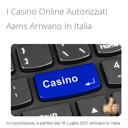
I Casino Online Autorizzati
Aams Arrivano In Italia
In conclusione, a partire dal 18 Luglio 2011 arrivano in Italia