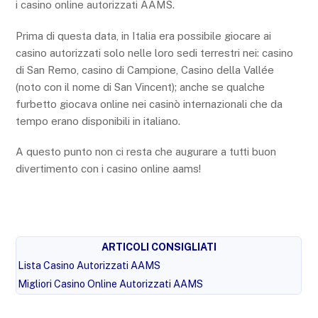
i casino online autorizzati AAMS.
Prima di questa data, in Italia era possibile giocare ai
casino autorizzati solo nelle loro sedi terrestri nei: casino
di San Remo, casino di Campione, Casino della Vallée
(noto con il nome di San Vincent); anche se qualche
furbetto giocava online nei casinò internazionali che da
tempo erano disponibili in italiano.
A questo punto non ci resta che augurare a tutti buon
divertimento con i casino online aams!
ARTICOLI CONSIGLIATI
Lista Casino Autorizzati AAMS
Migliori Casino Online Autorizzati AAMS