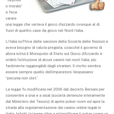
o morale”
e fece
varare
una legge che vietava il gioco d’azzardo ovunque al di
fuori di quattro case da gioco nel Nord Italia.
L’Italia soffriva delle sanzioni della Società delle Nazioni e
aveva bisogno di valuta pregiata, cosicché il governo di
allora istituì il Monopolio di Stato sul Gioco d’Azzardo e
ordinò l’istituzione di alcuni casinò nel nord Italia, più
facilmente raggiungibili dagli stranieri. Il motto sembra
essere sempre quello dell’imperatore Vespasiano:
“pecunia non olet.”
La legge fu modificata nel 2006 dal decreto Bersani per
consentire a snai e a sisal (società detenute interamente
dal Ministero del Tesoro) di aprire poker room ed apre la
strada alla regolamentazione dei casino online legali in
Italia. Infatti, la legge oltre a riclassificare il poker come un