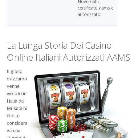
Novomatic
certificato aams e
autorizzato
La Lunga Storia Dei Casino
Online Italiani Autorizzati AAMS
Il gioco
d’azzardo
venne
vietato in
Italia da
Mussolini
che lo
considera
va una
“turpitud